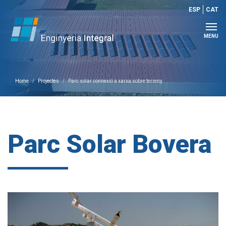
ESP
CAT
MENU
Home
Projectes
Parc solar connexió a xarxa sobre terreny
Parc Solar Bovera